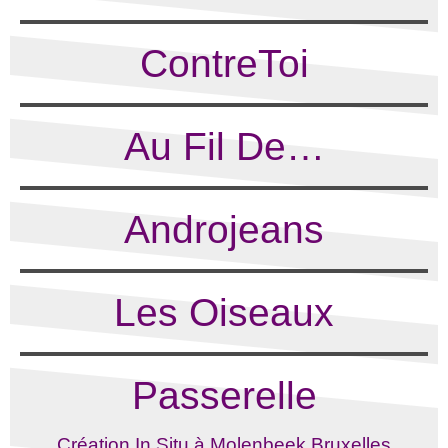
ContreToi
Au Fil De…
Androjeans
Les Oiseaux
Passerelle
Création In Situ à Molenbeek Bruxelles